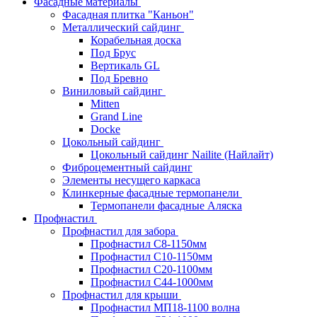
Фасадные материалы
Фасадная плитка "Каньон"
Металлический сайдинг
Корабельная доска
Под Брус
Вертикаль GL
Под Бревно
Виниловый сайдинг
Mitten
Grand Line
Docke
Цокольный сайдинг
Цокольный сайдинг Nailite (Найлайт)
Фиброцементный сайдинг
Элементы несущего каркаса
Клинкерные фасадные термопанели
Термопанели фасадные Аляска
Профнастил
Профнастил для забора
Профнастил С8-1150мм
Профнастил С10-1150мм
Профнастил С20-1100мм
Профнастил С44-1000мм
Профнастил для крыши
Профнастил МП18-1100 волна