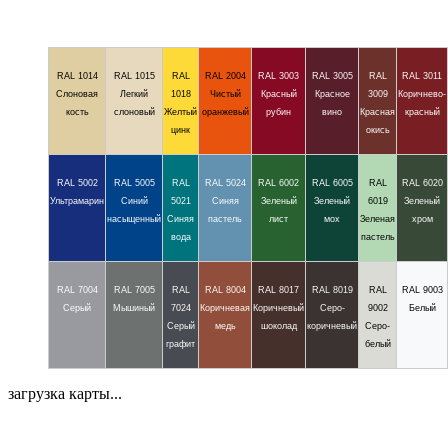
RAL 1014
RAL 1015
RAL
RAL 2004
RAL 3003
RAL 3005
RAL
RAL 3011
Слоновая
Легкий
1018
Чистый
Красный
Красное
3009
Коричнево-
кость
слоновый
Желтый
оранжевый
рубин
вино
Красная
красный
цинк
окись
RAL 5002
RAL 5005
RAL
RAL 5024
RAL 6002
RAL 6005
RAL
RAL 6020
Ультрамарин
Синий
5021
Синяя
Зеленый
Зеленый
6019
Зеленый
насыщенный
Синяя
пастель
лист
мох
Зеленая
хром
вода
пастель
RAL 7004
RAL 7005
RAL
RAL 8004
RAL 8017
RAL 8019
RAL
RAL 9003
Серый
Мышиный
7024
Коричневая
Коричневый
Серо-
9002
Белый
Серый
медь
шоколад
коричневый
Серо-
графит
белый
загрузка карты...