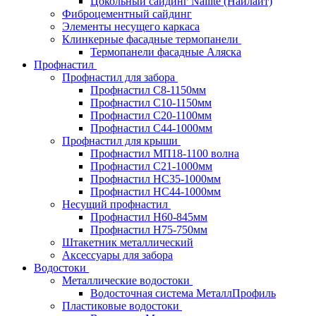
Цокольный сайдинг Nailite (Найлайт)
Фиброцементный сайдинг
Элементы несущего каркаса
Клинкерные фасадные термопанели
Термопанели фасадные Аляска
Профнастил
Профнастил для забора
Профнастил С8-1150мм
Профнастил С10-1150мм
Профнастил С20-1100мм
Профнастил С44-1000мм
Профнастил для крыши
Профнастил МП18-1100 волна
Профнастил С21-1000мм
Профнастил HC35-1000мм
Профнастил НС44-1000мм
Несущий профнастил
Профнастил Н60-845мм
Профнастил H75-750мм
Штакетник металлический
Аксессуары для забора
Водостоки
Металлические водостоки
Водосточная система МеталлПрофиль
Пластиковые водостоки