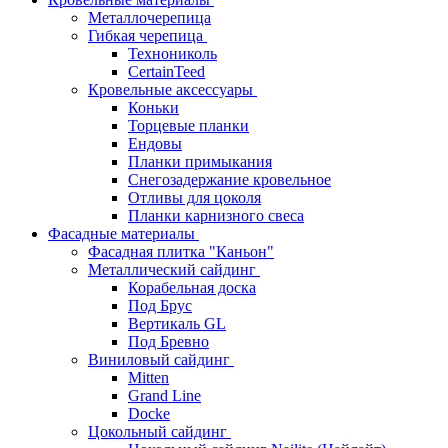
Металлочерепица
Гибкая черепица
Технониколь
CertainTeed
Кровельные аксессуары
Коньки
Торцевые планки
Ендовы
Планки примыкания
Снегозадержание кровельное
Отливы для цоколя
Планки карнизного свеса
Фасадные материалы
Фасадная плитка "Каньон"
Металлический сайдинг
Корабельная доска
Под Брус
Вертикаль GL
Под Бревно
Виниловый сайдинг
Mitten
Grand Line
Docke
Цокольный сайдинг