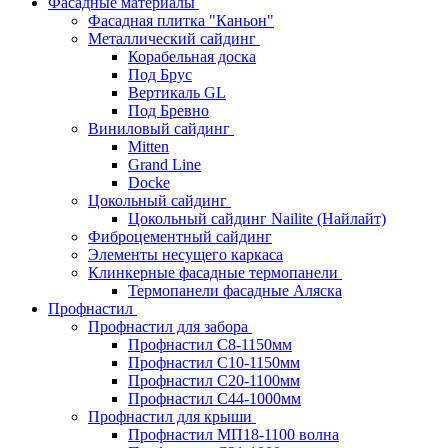
Фасадные материалы
Фасадная плитка "Каньон"
Металлический сайдинг
Корабельная доска
Под Брус
Вертикаль GL
Под Бревно
Виниловый сайдинг
Mitten
Grand Line
Docke
Цокольный сайдинг
Цокольный сайдинг Nailite (Найлайт)
Фиброцементный сайдинг
Элементы несущего каркаса
Клинкерные фасадные термопанели
Термопанели фасадные Аляска
Профнастил
Профнастил для забора
Профнастил С8-1150мм
Профнастил С10-1150мм
Профнастил С20-1100мм
Профнастил С44-1000мм
Профнастил для крыши
Профнастил МП18-1100 волна