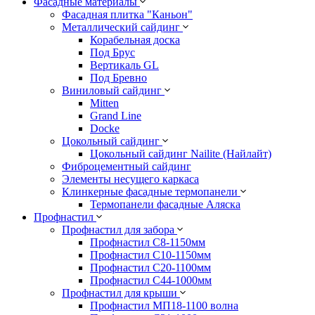
Фасадные материалы
Фасадная плитка "Каньон"
Металлический сайдинг
Корабельная доска
Под Брус
Вертикаль GL
Под Бревно
Виниловый сайдинг
Mitten
Grand Line
Docke
Цокольный сайдинг
Цокольный сайдинг Nailite (Найлайт)
Фиброцементный сайдинг
Элементы несущего каркаса
Клинкерные фасадные термопанели
Термопанели фасадные Аляска
Профнастил
Профнастил для забора
Профнастил С8-1150мм
Профнастил С10-1150мм
Профнастил С20-1100мм
Профнастил С44-1000мм
Профнастил для крыши
Профнастил МП18-1100 волна