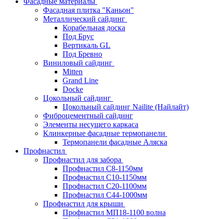
Фасадные материалы
Фасадная плитка "Каньон"
Металлический сайдинг
Корабельная доска
Под Брус
Вертикаль GL
Под Бревно
Виниловый сайдинг
Mitten
Grand Line
Docke
Цокольный сайдинг
Цокольный сайдинг Nailite (Найлайт)
Фиброцементный сайдинг
Элементы несущего каркаса
Клинкерные фасадные термопанели
Термопанели фасадные Аляска
Профнастил
Профнастил для забора
Профнастил С8-1150мм
Профнастил С10-1150мм
Профнастил С20-1100мм
Профнастил С44-1000мм
Профнастил для крыши
Профнастил МП18-1100 волна