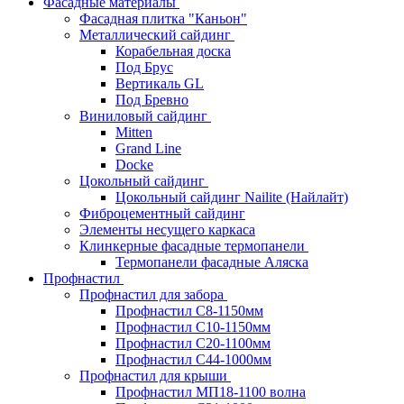
Фасадные материалы
Фасадная плитка "Каньон"
Металлический сайдинг
Корабельная доска
Под Брус
Вертикаль GL
Под Бревно
Виниловый сайдинг
Mitten
Grand Line
Docke
Цокольный сайдинг
Цокольный сайдинг Nailite (Найлайт)
Фиброцементный сайдинг
Элементы несущего каркаса
Клинкерные фасадные термопанели
Термопанели фасадные Аляска
Профнастил
Профнастил для забора
Профнастил С8-1150мм
Профнастил С10-1150мм
Профнастил С20-1100мм
Профнастил С44-1000мм
Профнастил для крыши
Профнастил МП18-1100 волна