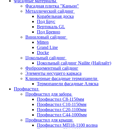
Фасадные материалы
Фасадная плитка "Каньон"
Металлический сайдинг
Корабельная доска
Под Брус
Вертикаль GL
Под Бревно
Виниловый сайдинг
Mitten
Grand Line
Docke
Цокольный сайдинг
Цокольный сайдинг Nailite (Найлайт)
Фиброцементный сайдинг
Элементы несущего каркаса
Клинкерные фасадные термопанели
Термопанели фасадные Аляска
Профнастил
Профнастил для забора
Профнастил С8-1150мм
Профнастил С10-1150мм
Профнастил С20-1100мм
Профнастил С44-1000мм
Профнастил для крыши
Профнастил МП18-1100 волна