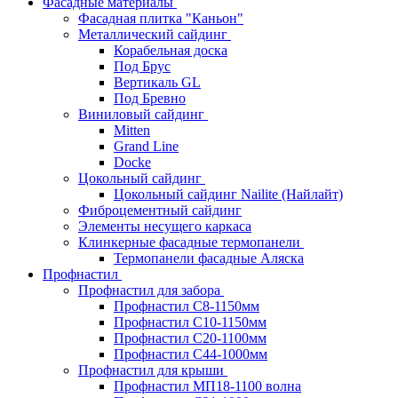
Фасадные материалы
Фасадная плитка "Каньон"
Металлический сайдинг
Корабельная доска
Под Брус
Вертикаль GL
Под Бревно
Виниловый сайдинг
Mitten
Grand Line
Docke
Цокольный сайдинг
Цокольный сайдинг Nailite (Найлайт)
Фиброцементный сайдинг
Элементы несущего каркаса
Клинкерные фасадные термопанели
Термопанели фасадные Аляска
Профнастил
Профнастил для забора
Профнастил С8-1150мм
Профнастил С10-1150мм
Профнастил С20-1100мм
Профнастил С44-1000мм
Профнастил для крыши
Профнастил МП18-1100 волна