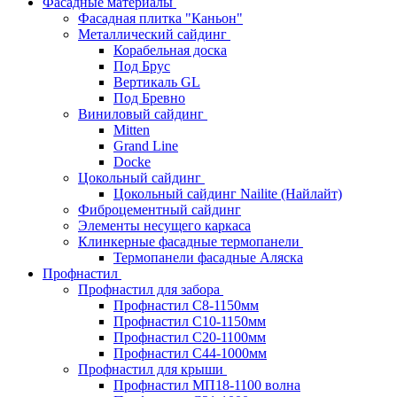
Фасадные материалы
Фасадная плитка "Каньон"
Металлический сайдинг
Корабельная доска
Под Брус
Вертикаль GL
Под Бревно
Виниловый сайдинг
Mitten
Grand Line
Docke
Цокольный сайдинг
Цокольный сайдинг Nailite (Найлайт)
Фиброцементный сайдинг
Элементы несущего каркаса
Клинкерные фасадные термопанели
Термопанели фасадные Аляска
Профнастил
Профнастил для забора
Профнастил С8-1150мм
Профнастил С10-1150мм
Профнастил С20-1100мм
Профнастил С44-1000мм
Профнастил для крыши
Профнастил МП18-1100 волна