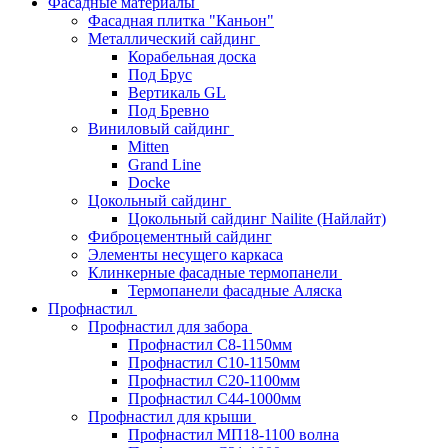
Фасадные материалы
Фасадная плитка "Каньон"
Металлический сайдинг
Корабельная доска
Под Брус
Вертикаль GL
Под Бревно
Виниловый сайдинг
Mitten
Grand Line
Docke
Цокольный сайдинг
Цокольный сайдинг Nailite (Найлайт)
Фиброцементный сайдинг
Элементы несущего каркаса
Клинкерные фасадные термопанели
Термопанели фасадные Аляска
Профнастил
Профнастил для забора
Профнастил С8-1150мм
Профнастил С10-1150мм
Профнастил С20-1100мм
Профнастил С44-1000мм
Профнастил для крыши
Профнастил МП18-1100 волна