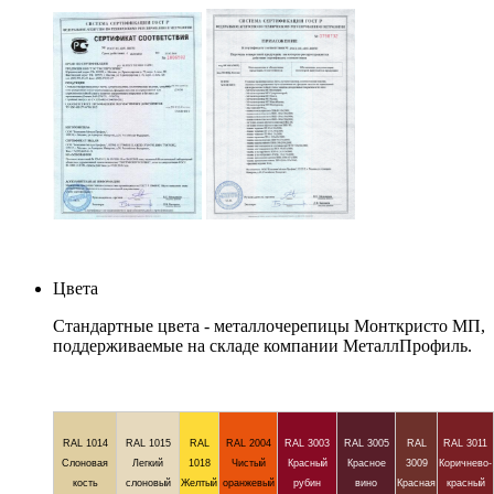
Цвета
Стандартные цвета - металлочерепицы Монткристо МП,
поддерживаемые на складе компании МеталлПрофиль.
RAL 1014
RAL 1015
RAL
RAL 2004
RAL 3003
RAL 3005
RAL
RAL 3011
Слоновая
Легкий
1018
Чистый
Красный
Красное
3009
Коричнево-
кость
слоновый
Желтый
оранжевый
рубин
вино
Красная
красный