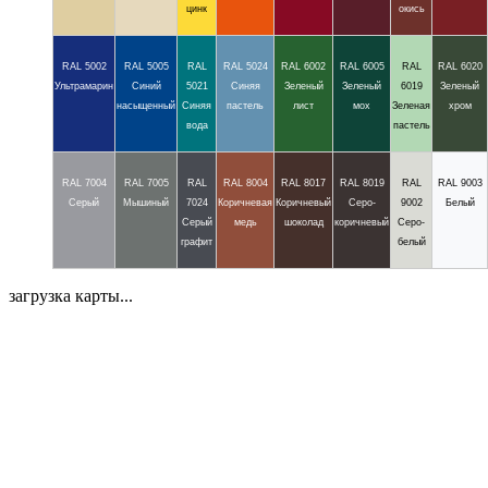
цинк
окись
RAL 5002
RAL 5005
RAL
RAL 5024
RAL 6002
RAL 6005
RAL
RAL 6020
Ультрамарин
Синий
5021
Синяя
Зеленый
Зеленый
6019
Зеленый
насыщенный
Синяя
пастель
лист
мох
Зеленая
хром
вода
пастель
RAL 7004
RAL 7005
RAL
RAL 8004
RAL 8017
RAL 8019
RAL
RAL 9003
Серый
Мышиный
7024
Коричневая
Коричневый
Серо-
9002
Белый
Серый
медь
шоколад
коричневый
Серо-
графит
белый
загрузка карты...