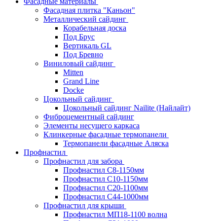
Фасадные материалы
Фасадная плитка "Каньон"
Металлический сайдинг
Корабельная доска
Под Брус
Вертикаль GL
Под Бревно
Виниловый сайдинг
Mitten
Grand Line
Docke
Цокольный сайдинг
Цокольный сайдинг Nailite (Найлайт)
Фиброцементный сайдинг
Элементы несущего каркаса
Клинкерные фасадные термопанели
Термопанели фасадные Аляска
Профнастил
Профнастил для забора
Профнастил С8-1150мм
Профнастил С10-1150мм
Профнастил С20-1100мм
Профнастил С44-1000мм
Профнастил для крыши
Профнастил МП18-1100 волна