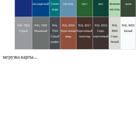
насыщенный
Синяя
пастель
лист
мох
Зеленая
хром
вода
пастель
RAL 7004
RAL 7005
RAL
RAL 8004
RAL 8017
RAL 8019
RAL
RAL 9003
Серый
Мышиный
7024
Коричневая
Коричневый
Серо-
9002
Белый
Серый
медь
шоколад
коричневый
Серо-
графит
белый
загрузка карты...