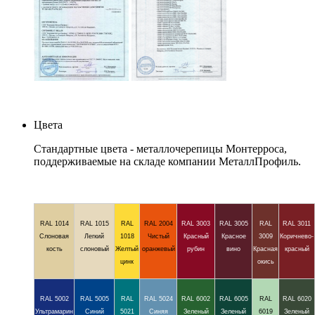
Цвета
Стандартные цвета - металлочерепицы Монтерроса,
поддерживаемые на складе компании МеталлПрофиль.
RAL 1014
RAL 1015
RAL
RAL 2004
RAL 3003
RAL 3005
RAL
RAL 3011
Слоновая
Легкий
1018
Чистый
Красный
Красное
3009
Коричнево-
кость
слоновый
Желтый
оранжевый
рубин
вино
Красная
красный
цинк
окись
RAL 5002
RAL 5005
RAL
RAL 5024
RAL 6002
RAL 6005
RAL
RAL 6020
Ультрамарин
Синий
5021
Синяя
Зеленый
Зеленый
6019
Зеленый