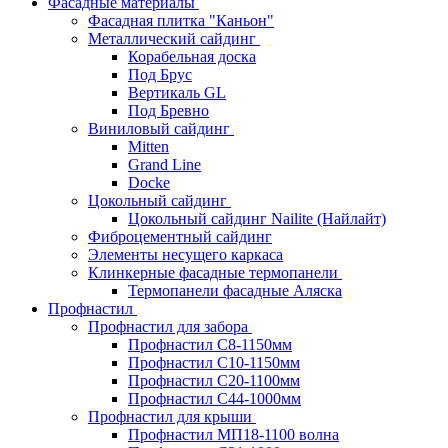
Фасадные материалы
Фасадная плитка "Каньон"
Металлический сайдинг
Корабельная доска
Под Брус
Вертикаль GL
Под Бревно
Виниловый сайдинг
Mitten
Grand Line
Docke
Цокольный сайдинг
Цокольный сайдинг Nailite (Найлайт)
Фиброцементный сайдинг
Элементы несущего каркаса
Клинкерные фасадные термопанели
Термопанели фасадные Аляска
Профнастил
Профнастил для забора
Профнастил С8-1150мм
Профнастил С10-1150мм
Профнастил С20-1100мм
Профнастил С44-1000мм
Профнастил для крыши
Профнастил МП18-1100 волна