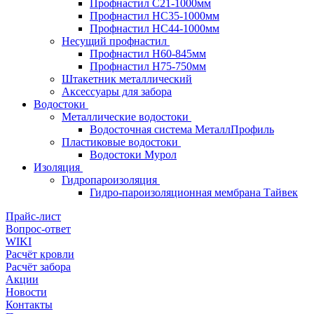
Профнастил С21-1000мм
Профнастил HC35-1000мм
Профнастил НС44-1000мм
Несущий профнастил
Профнастил Н60-845мм
Профнастил H75-750мм
Штакетник металлический
Аксессуары для забора
Водостоки
Металлические водостоки
Водосточная система МеталлПрофиль
Пластиковые водостоки
Водостоки Мурол
Изоляция
Гидропароизоляция
Гидро-пароизоляционная мембрана Тайвек
Прайс-лист
Вопрос-ответ
WIKI
Расчёт кровли
Расчёт забора
Акции
Новости
Контакты