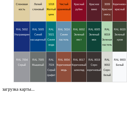
Слоновая
Легкий
1018
Чистый
Красный
Красное
3009
Коричнево-
кость
слоновый
Желтый
оранжевый
рубин
вино
Красная
красный
цинк
окись
RAL 5002
RAL 5005
RAL
RAL 5024
RAL 6002
RAL 6005
RAL
RAL 6020
Ультрамарин
Синий
5021
Синяя
Зеленый
Зеленый
6019
Зеленый
насыщенный
Синяя
пастель
лист
мох
Зеленая
хром
вода
пастель
RAL 7004
RAL 7005
RAL
RAL 8004
RAL 8017
RAL 8019
RAL
RAL 9003
Серый
Мышиный
7024
Коричневая
Коричневый
Серо-
9002
Белый
Серый
медь
шоколад
коричневый
Серо-
графит
белый
загрузка карты...