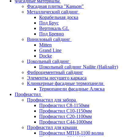
Фасадные материалы
Фасадная плитка "Каньон"
Металлический сайдинг
Корабельная доска
Под Брус
Вертикаль GL
Под Бревно
Виниловый сайдинг
Mitten
Grand Line
Docke
Цокольный сайдинг
Цокольный сайдинг Nailite (Найлайт)
Фиброцементный сайдинг
Элементы несущего каркаса
Клинкерные фасадные термопанели
Термопанели фасадные Аляска
Профнастил
Профнастил для забора
Профнастил С8-1150мм
Профнастил С10-1150мм
Профнастил С20-1100мм
Профнастил С44-1000мм
Профнастил для крыши
Профнастил МП18-1100 волна