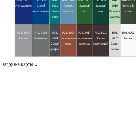
RAL 5002
RAL 5005
RAL
RAL 5024
RAL 6002
RAL 6005
RAL
RAL 6020
Ультрамарин
Синий
5021
Синяя
Зеленый
Зеленый
6019
Зеленый
насыщенный
Синяя
пастель
лист
мох
Зеленая
хром
вода
пастель
RAL 7004
RAL 7005
RAL
RAL 8004
RAL 8017
RAL 8019
RAL
RAL 9003
Серый
Мышиный
7024
Коричневая
Коричневый
Серо-
9002
Белый
Серый
медь
шоколад
коричневый
Серо-
графит
белый
загрузка карты...