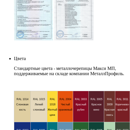
Цвета
Стандартные цвета - металлочерепицы Макси МП,
поддерживаемые на складе компании МеталлПрофиль.
RAL 1014
RAL 1015
RAL
RAL 2004
RAL 3003
RAL 3005
RAL
RAL 3011
Слоновая
Легкий
1018
Чистый
Красный
Красное
3009
Коричнево-
кость
слоновый
Желтый
оранжевый
рубин
вино
Красная
красный
цинк
окись