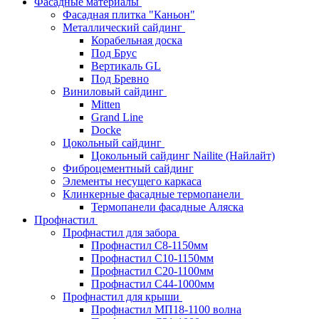
Фасадные материалы
Фасадная плитка "Каньон"
Металлический сайдинг
Корабельная доска
Под Брус
Вертикаль GL
Под Бревно
Виниловый сайдинг
Mitten
Grand Line
Docke
Цокольный сайдинг
Цокольный сайдинг Nailite (Найлайт)
Фиброцементный сайдинг
Элементы несущего каркаса
Клинкерные фасадные термопанели
Термопанели фасадные Аляска
Профнастил
Профнастил для забора
Профнастил С8-1150мм
Профнастил С10-1150мм
Профнастил С20-1100мм
Профнастил С44-1000мм
Профнастил для крыши
Профнастил МП18-1100 волна