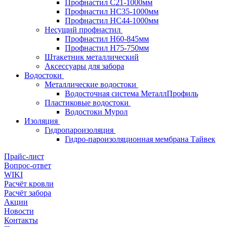
Профнастил С21-1000мм
Профнастил HC35-1000мм
Профнастил НС44-1000мм
Несущий профнастил
Профнастил Н60-845мм
Профнастил H75-750мм
Штакетник металлический
Аксессуары для забора
Водостоки
Металлические водостоки
Водосточная система МеталлПрофиль
Пластиковые водостоки
Водостоки Мурол
Изоляция
Гидропароизоляция
Гидро-пароизоляционная мембрана Тайвек
Прайс-лист
Вопрос-ответ
WIKI
Расчёт кровли
Расчёт забора
Акции
Новости
Контакты