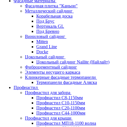
Фасадные материалы
Фасадная плитка "Каньон"
Металлический сайдинг
Корабельная доска
Под Брус
Вертикаль GL
Под Бревно
Виниловый сайдинг
Mitten
Grand Line
Docke
Цокольный сайдинг
Цокольный сайдинг Nailite (Найлайт)
Фиброцементный сайдинг
Элементы несущего каркаса
Клинкерные фасадные термопанели
Термопанели фасадные Аляска
Профнастил
Профнастил для забора
Профнастил С8-1150мм
Профнастил С10-1150мм
Профнастил С20-1100мм
Профнастил С44-1000мм
Профнастил для крыши
Профнастил МП18-1100 волна