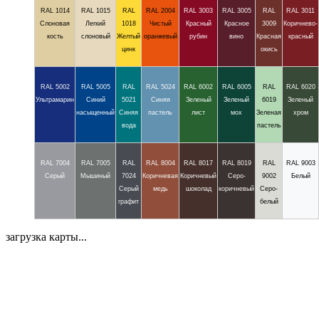
RAL 1014
RAL 1015
RAL
RAL 2004
RAL 3003
RAL 3005
RAL
RAL 3011
Слоновая
Легкий
1018
Чистый
Красный
Красное
3009
Коричнево-
кость
слоновый
Желтый
оранжевый
рубин
вино
Красная
красный
цинк
окись
RAL 5002
RAL 5005
RAL
RAL 5024
RAL 6002
RAL 6005
RAL
RAL 6020
Ультрамарин
Синий
5021
Синяя
Зеленый
Зеленый
6019
Зеленый
насыщенный
Синяя
пастель
лист
мох
Зеленая
хром
вода
пастель
RAL 7004
RAL 7005
RAL
RAL 8004
RAL 8017
RAL 8019
RAL
RAL 9003
Серый
Мышиный
7024
Коричневая
Коричневый
Серо-
9002
Белый
Серый
медь
шоколад
коричневый
Серо-
графит
белый
загрузка карты...