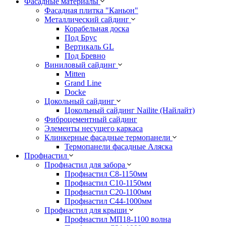
Фасадные материалы
Фасадная плитка "Каньон"
Металлический сайдинг
Корабельная доска
Под Брус
Вертикаль GL
Под Бревно
Виниловый сайдинг
Mitten
Grand Line
Docke
Цокольный сайдинг
Цокольный сайдинг Nailite (Найлайт)
Фиброцементный сайдинг
Элементы несущего каркаса
Клинкерные фасадные термопанели
Термопанели фасадные Аляска
Профнастил
Профнастил для забора
Профнастил С8-1150мм
Профнастил С10-1150мм
Профнастил С20-1100мм
Профнастил С44-1000мм
Профнастил для крыши
Профнастил МП18-1100 волна