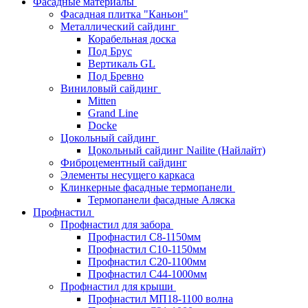
Фасадные материалы
Фасадная плитка "Каньон"
Металлический сайдинг
Корабельная доска
Под Брус
Вертикаль GL
Под Бревно
Виниловый сайдинг
Mitten
Grand Line
Docke
Цокольный сайдинг
Цокольный сайдинг Nailite (Найлайт)
Фиброцементный сайдинг
Элементы несущего каркаса
Клинкерные фасадные термопанели
Термопанели фасадные Аляска
Профнастил
Профнастил для забора
Профнастил С8-1150мм
Профнастил С10-1150мм
Профнастил С20-1100мм
Профнастил С44-1000мм
Профнастил для крыши
Профнастил МП18-1100 волна