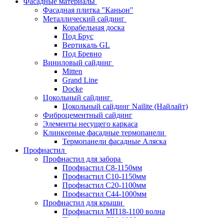
Фасадные материалы
Фасадная плитка "Каньон"
Металлический сайдинг
Корабельная доска
Под Брус
Вертикаль GL
Под Бревно
Виниловый сайдинг
Mitten
Grand Line
Docke
Цокольный сайдинг
Цокольный сайдинг Nailite (Найлайт)
Фиброцементный сайдинг
Элементы несущего каркаса
Клинкерные фасадные термопанели
Термопанели фасадные Аляска
Профнастил
Профнастил для забора
Профнастил С8-1150мм
Профнастил С10-1150мм
Профнастил С20-1100мм
Профнастил С44-1000мм
Профнастил для крыши
Профнастил МП18-1100 волна