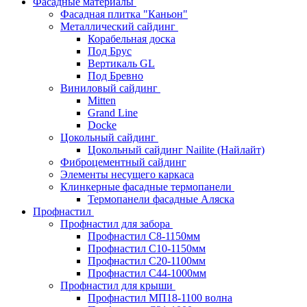
Фасадные материалы
Фасадная плитка "Каньон"
Металлический сайдинг
Корабельная доска
Под Брус
Вертикаль GL
Под Бревно
Виниловый сайдинг
Mitten
Grand Line
Docke
Цокольный сайдинг
Цокольный сайдинг Nailite (Найлайт)
Фиброцементный сайдинг
Элементы несущего каркаса
Клинкерные фасадные термопанели
Термопанели фасадные Аляска
Профнастил
Профнастил для забора
Профнастил С8-1150мм
Профнастил С10-1150мм
Профнастил С20-1100мм
Профнастил С44-1000мм
Профнастил для крыши
Профнастил МП18-1100 волна