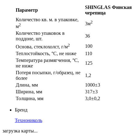
SHINGLAS Финская
Параметр
черепица
Количество кв. м. в упаковке,
2
3м
2
м
Количество упаковок в
36
поддоне, шт.
2
100
Основа, стеклохолст, г/м
Теплостойкость, °С, не ниже
110
Температура размягчения, °С,
125
не ниже
Потеря посыпки, г/образец, не
1,2
более
Длина, мм
1000±3
Ширина, мм
317±3
Толщина, мм
3,0±0,2
Бренд
Технониколь
загрузка карты...