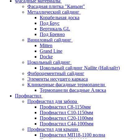
Фасадные материалы
Фасадная плитка "Каньон"
Металлический сайдинг
Корабельная доска
Под Брус
Вертикаль GL
Под Бревно
Виниловый сайдинг
Mitten
Grand Line
Docke
Цокольный сайдинг
Цокольный сайдинг Nailite (Найлайт)
Фиброцементный сайдинг
Элементы несущего каркаса
Клинкерные фасадные термопанели
Термопанели фасадные Аляска
Профнастил
Профнастил для забора
Профнастил С8-1150мм
Профнастил С10-1150мм
Профнастил С20-1100мм
Профнастил С44-1000мм
Профнастил для крыши
Профнастил МП18-1100 волна