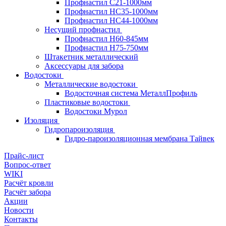
Профнастил С21-1000мм
Профнастил HC35-1000мм
Профнастил НС44-1000мм
Несущий профнастил
Профнастил Н60-845мм
Профнастил H75-750мм
Штакетник металлический
Аксессуары для забора
Водостоки
Металлические водостоки
Водосточная система МеталлПрофиль
Пластиковые водостоки
Водостоки Мурол
Изоляция
Гидропароизоляция
Гидро-пароизоляционная мембрана Тайвек
Прайс-лист
Вопрос-ответ
WIKI
Расчёт кровли
Расчёт забора
Акции
Новости
Контакты