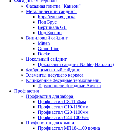
Фасадные материалы
Фасадная плитка "Каньон"
Металлический сайдинг
Корабельная доска
Под Брус
Вертикаль GL
Под Бревно
Виниловый сайдинг
Mitten
Grand Line
Docke
Цокольный сайдинг
Цокольный сайдинг Nailite (Найлайт)
Фиброцементный сайдинг
Элементы несущего каркаса
Клинкерные фасадные термопанели
Термопанели фасадные Аляска
Профнастил
Профнастил для забора
Профнастил С8-1150мм
Профнастил С10-1150мм
Профнастил С20-1100мм
Профнастил С44-1000мм
Профнастил для крыши
Профнастил МП18-1100 волна