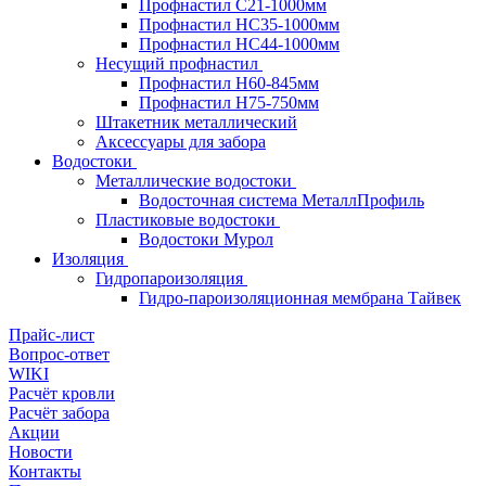
Профнастил С21-1000мм
Профнастил HC35-1000мм
Профнастил НС44-1000мм
Несущий профнастил
Профнастил Н60-845мм
Профнастил H75-750мм
Штакетник металлический
Аксессуары для забора
Водостоки
Металлические водостоки
Водосточная система МеталлПрофиль
Пластиковые водостоки
Водостоки Мурол
Изоляция
Гидропароизоляция
Гидро-пароизоляционная мембрана Тайвек
Прайс-лист
Вопрос-ответ
WIKI
Расчёт кровли
Расчёт забора
Акции
Новости
Контакты