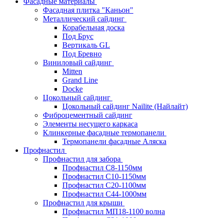
Фасадные материалы
Фасадная плитка "Каньон"
Металлический сайдинг
Корабельная доска
Под Брус
Вертикаль GL
Под Бревно
Виниловый сайдинг
Mitten
Grand Line
Docke
Цокольный сайдинг
Цокольный сайдинг Nailite (Найлайт)
Фиброцементный сайдинг
Элементы несущего каркаса
Клинкерные фасадные термопанели
Термопанели фасадные Аляска
Профнастил
Профнастил для забора
Профнастил С8-1150мм
Профнастил С10-1150мм
Профнастил С20-1100мм
Профнастил С44-1000мм
Профнастил для крыши
Профнастил МП18-1100 волна