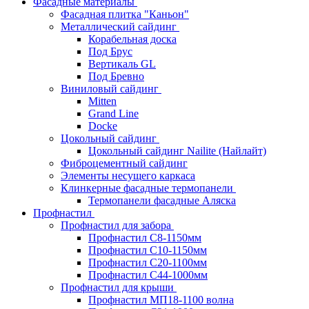
Фасадные материалы
Фасадная плитка "Каньон"
Металлический сайдинг
Корабельная доска
Под Брус
Вертикаль GL
Под Бревно
Виниловый сайдинг
Mitten
Grand Line
Docke
Цокольный сайдинг
Цокольный сайдинг Nailite (Найлайт)
Фиброцементный сайдинг
Элементы несущего каркаса
Клинкерные фасадные термопанели
Термопанели фасадные Аляска
Профнастил
Профнастил для забора
Профнастил С8-1150мм
Профнастил С10-1150мм
Профнастил С20-1100мм
Профнастил С44-1000мм
Профнастил для крыши
Профнастил МП18-1100 волна