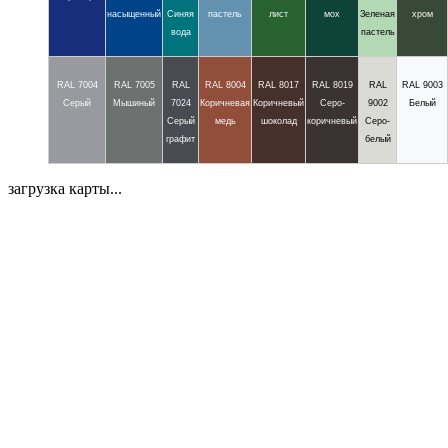
насыщенный
Синяя
пастель
лист
мох
Зеленая
хром
вода
пастель
RAL 7004
RAL 7005
RAL
RAL 8004
RAL 8017
RAL 8019
RAL
RAL 9003
Серый
Мышиный
7024
Коричневая
Коричневый
Серо-
9002
Белый
Серый
медь
шоколад
коричневый
Серо-
графит
белый
загрузка карты...