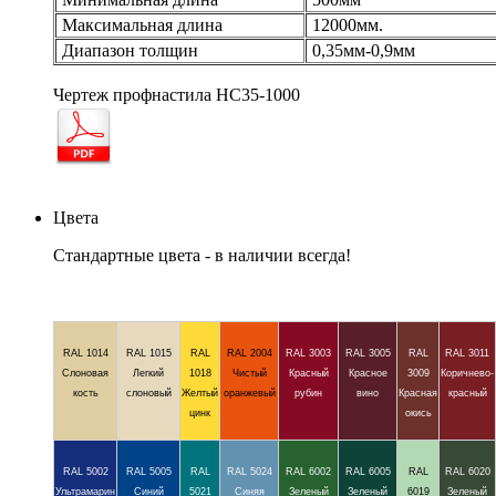
Максимальная длина
12000мм.
Диапазон толщин
0,35мм-0,9мм
Чертеж профнастила НС35-1000
Цвета
Стандартные цвета - в наличии всегда!
RAL 1014
RAL 1015
RAL
RAL 2004
RAL 3003
RAL 3005
RAL
RAL 3011
Слоновая
Легкий
1018
Чистый
Красный
Красное
3009
Коричнево-
кость
слоновый
Желтый
оранжевый
рубин
вино
Красная
красный
цинк
окись
RAL 5002
RAL 5005
RAL
RAL 5024
RAL 6002
RAL 6005
RAL
RAL 6020
Ультрамарин
Синий
5021
Синяя
Зеленый
Зеленый
6019
Зеленый