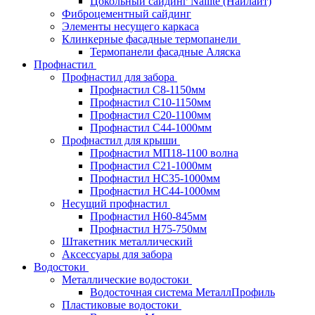
Цокольный сайдинг Nailite (Найлайт)
Фиброцементный сайдинг
Элементы несущего каркаса
Клинкерные фасадные термопанели
Термопанели фасадные Аляска
Профнастил
Профнастил для забора
Профнастил С8-1150мм
Профнастил С10-1150мм
Профнастил С20-1100мм
Профнастил С44-1000мм
Профнастил для крыши
Профнастил МП18-1100 волна
Профнастил С21-1000мм
Профнастил HC35-1000мм
Профнастил НС44-1000мм
Несущий профнастил
Профнастил Н60-845мм
Профнастил H75-750мм
Штакетник металлический
Аксессуары для забора
Водостоки
Металлические водостоки
Водосточная система МеталлПрофиль
Пластиковые водостоки