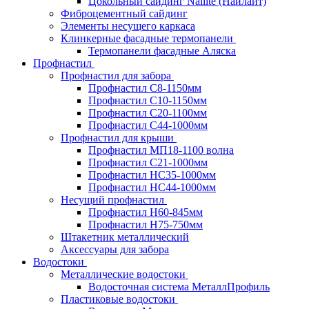
Цокольный сайдинг Nailite (Найлайт)
Фиброцементный сайдинг
Элементы несущего каркаса
Клинкерные фасадные термопанели
Термопанели фасадные Аляска
Профнастил
Профнастил для забора
Профнастил С8-1150мм
Профнастил С10-1150мм
Профнастил С20-1100мм
Профнастил С44-1000мм
Профнастил для крыши
Профнастил МП18-1100 волна
Профнастил С21-1000мм
Профнастил HC35-1000мм
Профнастил НС44-1000мм
Несущий профнастил
Профнастил Н60-845мм
Профнастил H75-750мм
Штакетник металлический
Аксессуары для забора
Водостоки
Металлические водостоки
Водосточная система МеталлПрофиль
Пластиковые водостоки