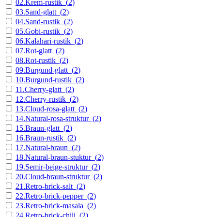
02.Krem-rustik
(
2
)
03.Sand-glatt
(
2
)
04.Sand-rustik
(
2
)
05.Gobi-rustik
(
2
)
06.Kalahari-rustik
(
2
)
07.Rot-glatt
(
2
)
08.Rot-rustik
(
2
)
09.Burgund-glatt
(
2
)
10.Burgund-rustik
(
2
)
11.Cherry-glatt
(
2
)
12.Cherry-rustik
(
2
)
13.Cloud-rosa-glatt
(
2
)
14.Natural-rosa-struktur
(
2
)
15.Braun-glatt
(
2
)
16.Braun-rustik
(
2
)
17.Natural-braun
(
2
)
18.Natural-braun-stuktur
(
2
)
19.Semir-beige-struktur
(
2
)
20.Cloud-braun-struktur
(
2
)
21.Retro-brick-salt
(
2
)
22.Retro-brick-pepper
(
2
)
23.Retro-brick-masala
(
2
)
24.Retro-brick-chili
(
2
)