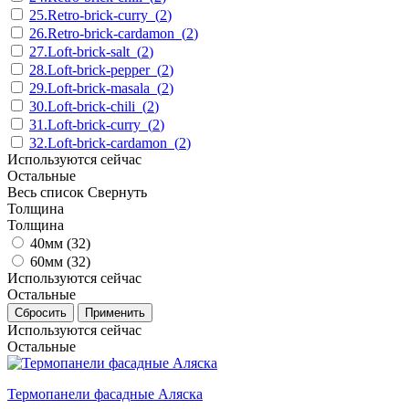
25.Retro-brick-curry
(
2
)
26.Retro-brick-cardamon
(
2
)
27.Loft-brick-salt
(
2
)
28.Loft-brick-pepper
(
2
)
29.Loft-brick-masala
(
2
)
30.Loft-brick-chili
(
2
)
31.Loft-brick-curry
(
2
)
32.Loft-brick-cardamon
(
2
)
Используются сейчас
Остальные
Весь список
Свернуть
Толщина
Толщина
40мм (
32
)
60мм (
32
)
Используются сейчас
Остальные
Используются сейчас
Остальные
Термопанели фасадные Аляска