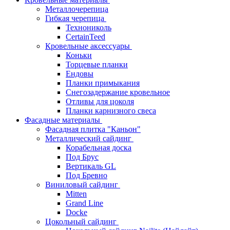
Металлочерепица
Гибкая черепица
Технониколь
CertainTeed
Кровельные аксессуары
Коньки
Торцевые планки
Ендовы
Планки примыкания
Снегозадержание кровельное
Отливы для цоколя
Планки карнизного свеса
Фасадные материалы
Фасадная плитка "Каньон"
Металлический сайдинг
Корабельная доска
Под Брус
Вертикаль GL
Под Бревно
Виниловый сайдинг
Mitten
Grand Line
Docke
Цокольный сайдинг