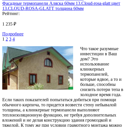
Фасадные термопанели Аляска 60мм 13.Cloud-rosa-glatt цвет
13.CLOUD-ROSA-GLATT толщина 60мм
Рейтинг:
1 235 ₽
Подробнее
1
2
3
4
Что такое разумные
инвестиции в Ваш
дом? Это
использование
клинкерных
термопанелей,
которые вдвое, а то и
больше, способны
снизить потери тепа в
холодное время года.
Если таких показателей попытаться добиться при помощи
обычного кирпича, то придется возвести стену небывалой
толщины, а клинкерные термопанели выполняют
теплоизоляционную функцию, не требуя дополнительных
вложений и не делая конструкцию здания громоздкой и
тяжелой. К тому же при условии грамотного монтажа можно