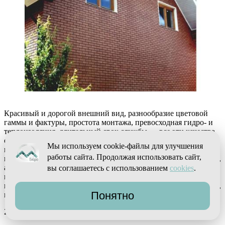
Красивый и дорогой внешний вид, разнообразие цветовой
гаммы и фактуры, простота монтажа, превосходная гидро- и
теплоизоляция, длительный срок службы — все эти качества
снискали клинкерным теплоизоляционным панелям большую
Мы используем cookie-файлы для улучшения
популярность на рынке фасадных материалов. Сотни тысяч
работы сайта. Продолжая использовать сайт,
покупателей во многих странах мира уже сделали свой выбор,
а многие из них успели и оценить по достоинству
вы соглашаетесь с использованием
cookies
.
преимущества клинкерных термопанелей. Если вы готовы к
ним присоединиться, советуем ознакомиться с ассортиментом,
Понятно
представленном на нашем сайте.
2001-2026 © Компания «ОМ Бюро»