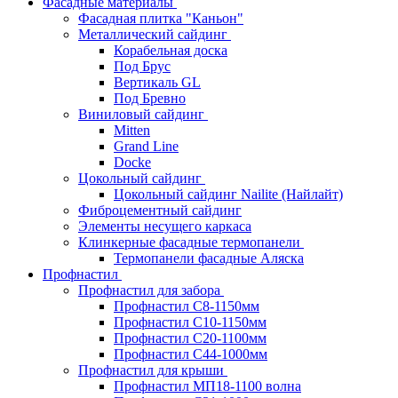
Фасадные материалы
Фасадная плитка "Каньон"
Металлический сайдинг
Корабельная доска
Под Брус
Вертикаль GL
Под Бревно
Виниловый сайдинг
Mitten
Grand Line
Docke
Цокольный сайдинг
Цокольный сайдинг Nailite (Найлайт)
Фиброцементный сайдинг
Элементы несущего каркаса
Клинкерные фасадные термопанели
Термопанели фасадные Аляска
Профнастил
Профнастил для забора
Профнастил С8-1150мм
Профнастил С10-1150мм
Профнастил С20-1100мм
Профнастил С44-1000мм
Профнастил для крыши
Профнастил МП18-1100 волна