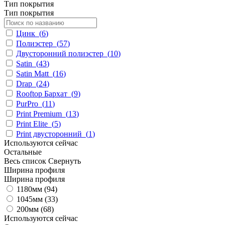
Тип покрытия
Тип покрытия
Цинк
(
6
)
Полиэстер
(
57
)
Двусторонний полиэстер
(
10
)
Satin
(
43
)
Satin Matt
(
16
)
Drap
(
24
)
Rooftop Бархат
(
9
)
PurPro
(
11
)
Print Premium
(
13
)
Print Elite
(
5
)
Print двусторонний
(
1
)
Используются сейчас
Остальные
Весь список
Свернуть
Ширина профиля
Ширина профиля
1180мм (
94
)
1045мм (
33
)
200мм (
68
)
Используются сейчас