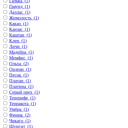
Галька
(
1
)
Граунд
(
1
)
Даллас
(
1
)
Жимолость
(
1
)
Какао
(
1
)
Канзас
(
1
)
Каштан
(
1
)
Клен
(
1
)
Личи
(
1
)
Мадейра
(
1
)
Мемфис
(
1
)
Ольха
(
2
)
Орлеан
(
1
)
Песок
(
1
)
Платан
(
1
)
Платина
(
1
)
Серый орех
(
1
)
Тенерифе
(
1
)
Терракота
(
1
)
Умбра
(
1
)
Финик
(
2
)
Чикаго
(
1
)
Шунгит
(
1
)