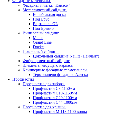
Фасадные материалы
Фасадная плитка "Каньон"
Металлический сайдинг
Корабельная доска
Под Брус
Вертикаль GL
Под Бревно
Виниловый сайдинг
Mitten
Grand Line
Docke
Цокольный сайдинг
Цокольный сайдинг Nailite (Найлайт)
Фиброцементный сайдинг
Элементы несущего каркаса
Клинкерные фасадные термопанели
Термопанели фасадные Аляска
Профнастил
Профнастил для забора
Профнастил С8-1150мм
Профнастил С10-1150мм
Профнастил С20-1100мм
Профнастил С44-1000мм
Профнастил для крыши
Профнастил МП18-1100 волна