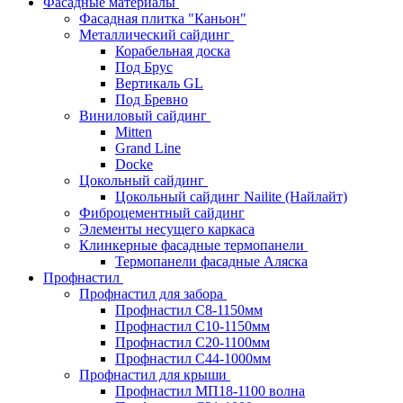
Фасадные материалы
Фасадная плитка "Каньон"
Металлический сайдинг
Корабельная доска
Под Брус
Вертикаль GL
Под Бревно
Виниловый сайдинг
Mitten
Grand Line
Docke
Цокольный сайдинг
Цокольный сайдинг Nailite (Найлайт)
Фиброцементный сайдинг
Элементы несущего каркаса
Клинкерные фасадные термопанели
Термопанели фасадные Аляска
Профнастил
Профнастил для забора
Профнастил С8-1150мм
Профнастил С10-1150мм
Профнастил С20-1100мм
Профнастил С44-1000мм
Профнастил для крыши
Профнастил МП18-1100 волна