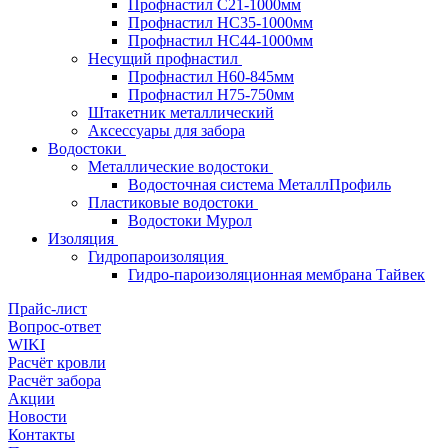
Профнастил С21-1000мм
Профнастил HC35-1000мм
Профнастил НС44-1000мм
Несущий профнастил
Профнастил Н60-845мм
Профнастил H75-750мм
Штакетник металлический
Аксессуары для забора
Водостоки
Металлические водостоки
Водосточная система МеталлПрофиль
Пластиковые водостоки
Водостоки Мурол
Изоляция
Гидропароизоляция
Гидро-пароизоляционная мембрана Тайвек
Прайс-лист
Вопрос-ответ
WIKI
Расчёт кровли
Расчёт забора
Акции
Новости
Контакты