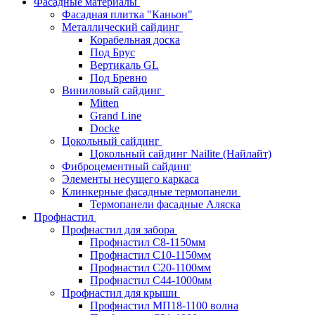
Фасадные материалы
Фасадная плитка "Каньон"
Металлический сайдинг
Корабельная доска
Под Брус
Вертикаль GL
Под Бревно
Виниловый сайдинг
Mitten
Grand Line
Docke
Цокольный сайдинг
Цокольный сайдинг Nailite (Найлайт)
Фиброцементный сайдинг
Элементы несущего каркаса
Клинкерные фасадные термопанели
Термопанели фасадные Аляска
Профнастил
Профнастил для забора
Профнастил С8-1150мм
Профнастил С10-1150мм
Профнастил С20-1100мм
Профнастил С44-1000мм
Профнастил для крыши
Профнастил МП18-1100 волна