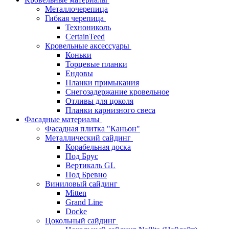
Металлочерепица
Гибкая черепица
Технониколь
CertainTeed
Кровельные аксессуары
Коньки
Торцевые планки
Ендовы
Планки примыкания
Снегозадержание кровельное
Отливы для цоколя
Планки карнизного свеса
Фасадные материалы
Фасадная плитка "Каньон"
Металлический сайдинг
Корабельная доска
Под Брус
Вертикаль GL
Под Бревно
Виниловый сайдинг
Mitten
Grand Line
Docke
Цокольный сайдинг