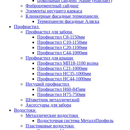
Цокольный сайдинг Nailite (Найлайт)
Фиброцементный сайдинг
Элементы несущего каркаса
Клинкерные фасадные термопанели
Термопанели фасадные Аляска
Профнастил
Профнастил для забора
Профнастил С8-1150мм
Профнастил С10-1150мм
Профнастил С20-1100мм
Профнастил С44-1000мм
Профнастил для крыши
Профнастил МП18-1100 волна
Профнастил С21-1000мм
Профнастил HC35-1000мм
Профнастил НС44-1000мм
Несущий профнастил
Профнастил Н60-845мм
Профнастил H75-750мм
Штакетник металлический
Аксессуары для забора
Водостоки
Металлические водостоки
Водосточная система МеталлПрофиль
Пластиковые водостоки