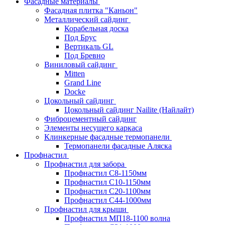
Фасадные материалы
Фасадная плитка "Каньон"
Металлический сайдинг
Корабельная доска
Под Брус
Вертикаль GL
Под Бревно
Виниловый сайдинг
Mitten
Grand Line
Docke
Цокольный сайдинг
Цокольный сайдинг Nailite (Найлайт)
Фиброцементный сайдинг
Элементы несущего каркаса
Клинкерные фасадные термопанели
Термопанели фасадные Аляска
Профнастил
Профнастил для забора
Профнастил С8-1150мм
Профнастил С10-1150мм
Профнастил С20-1100мм
Профнастил С44-1000мм
Профнастил для крыши
Профнастил МП18-1100 волна