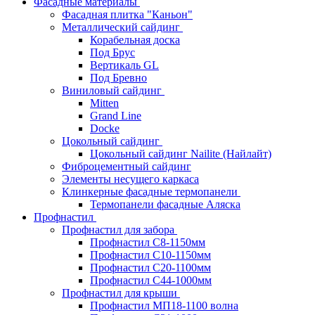
Фасадные материалы
Фасадная плитка "Каньон"
Металлический сайдинг
Корабельная доска
Под Брус
Вертикаль GL
Под Бревно
Виниловый сайдинг
Mitten
Grand Line
Docke
Цокольный сайдинг
Цокольный сайдинг Nailite (Найлайт)
Фиброцементный сайдинг
Элементы несущего каркаса
Клинкерные фасадные термопанели
Термопанели фасадные Аляска
Профнастил
Профнастил для забора
Профнастил С8-1150мм
Профнастил С10-1150мм
Профнастил С20-1100мм
Профнастил С44-1000мм
Профнастил для крыши
Профнастил МП18-1100 волна