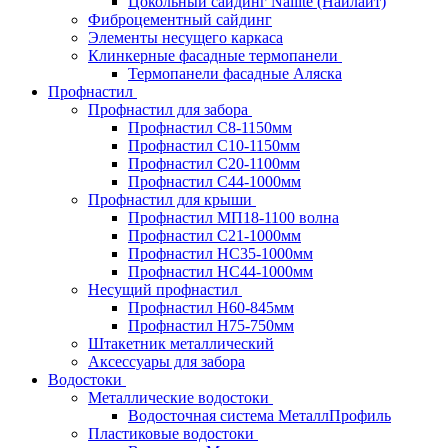
Цокольный сайдинг Nailite (Найлайт)
Фиброцементный сайдинг
Элементы несущего каркаса
Клинкерные фасадные термопанели
Термопанели фасадные Аляска
Профнастил
Профнастил для забора
Профнастил С8-1150мм
Профнастил С10-1150мм
Профнастил С20-1100мм
Профнастил С44-1000мм
Профнастил для крыши
Профнастил МП18-1100 волна
Профнастил С21-1000мм
Профнастил HC35-1000мм
Профнастил НС44-1000мм
Несущий профнастил
Профнастил Н60-845мм
Профнастил H75-750мм
Штакетник металлический
Аксессуары для забора
Водостоки
Металлические водостоки
Водосточная система МеталлПрофиль
Пластиковые водостоки