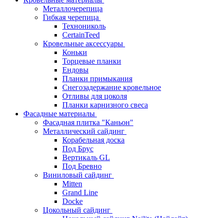
Металлочерепица
Гибкая черепица
Технониколь
CertainTeed
Кровельные аксессуары
Коньки
Торцевые планки
Ендовы
Планки примыкания
Снегозадержание кровельное
Отливы для цоколя
Планки карнизного свеса
Фасадные материалы
Фасадная плитка "Каньон"
Металлический сайдинг
Корабельная доска
Под Брус
Вертикаль GL
Под Бревно
Виниловый сайдинг
Mitten
Grand Line
Docke
Цокольный сайдинг