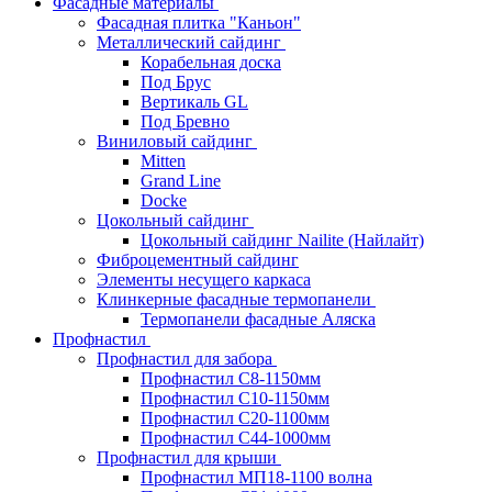
Фасадные материалы
Фасадная плитка "Каньон"
Металлический сайдинг
Корабельная доска
Под Брус
Вертикаль GL
Под Бревно
Виниловый сайдинг
Mitten
Grand Line
Docke
Цокольный сайдинг
Цокольный сайдинг Nailite (Найлайт)
Фиброцементный сайдинг
Элементы несущего каркаса
Клинкерные фасадные термопанели
Термопанели фасадные Аляска
Профнастил
Профнастил для забора
Профнастил С8-1150мм
Профнастил С10-1150мм
Профнастил С20-1100мм
Профнастил С44-1000мм
Профнастил для крыши
Профнастил МП18-1100 волна