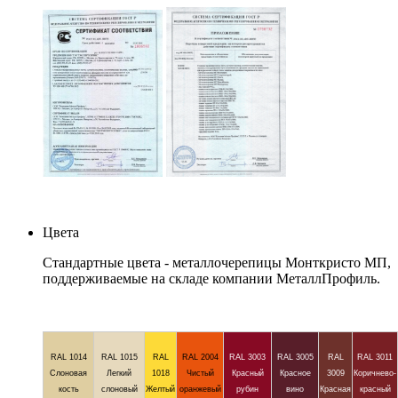
Цвета
Стандартные цвета - металлочерепицы Монткристо МП,
поддерживаемые на складе компании МеталлПрофиль.
RAL 1014
RAL 1015
RAL
RAL 2004
RAL 3003
RAL 3005
RAL
RAL 3011
Слоновая
Легкий
1018
Чистый
Красный
Красное
3009
Коричнево-
кость
слоновый
Желтый
оранжевый
рубин
вино
Красная
красный