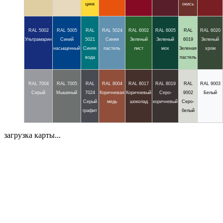
цинк
окись
RAL 5002
RAL 5005
RAL
RAL 5024
RAL 6002
RAL 6005
RAL
RAL 6020
Ультрамарин
Синий
5021
Синяя
Зеленый
Зеленый
6019
Зеленый
насыщенный
Синяя
пастель
лист
мох
Зеленая
хром
вода
пастель
RAL 7004
RAL 7005
RAL
RAL 8004
RAL 8017
RAL 8019
RAL
RAL 9003
Серый
Мышиный
7024
Коричневая
Коричневый
Серо-
9002
Белый
Серый
медь
шоколад
коричневый
Серо-
графит
белый
загрузка карты...