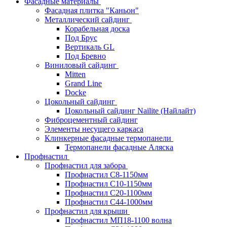
Фасадные материалы
Фасадная плитка "Каньон"
Металлический сайдинг
Корабельная доска
Под Брус
Вертикаль GL
Под Бревно
Виниловый сайдинг
Mitten
Grand Line
Docke
Цокольный сайдинг
Цокольный сайдинг Nailite (Найлайт)
Фиброцементный сайдинг
Элементы несущего каркаса
Клинкерные фасадные термопанели
Термопанели фасадные Аляска
Профнастил
Профнастил для забора
Профнастил С8-1150мм
Профнастил С10-1150мм
Профнастил С20-1100мм
Профнастил С44-1000мм
Профнастил для крыши
Профнастил МП18-1100 волна