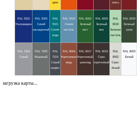
цинк
окись
RAL 5002
RAL 5005
RAL
RAL 5024
RAL 6002
RAL 6005
RAL
RAL 6020
Ультрамарин
Синий
5021
Синяя
Зеленый
Зеленый
6019
Зеленый
насыщенный
Синяя
пастель
лист
мох
Зеленая
хром
вода
пастель
RAL 7004
RAL 7005
RAL
RAL 8004
RAL 8017
RAL 8019
RAL
RAL 9003
Серый
Мышиный
7024
Коричневая
Коричневый
Серо-
9002
Белый
Серый
медь
шоколад
коричневый
Серо-
графит
белый
загрузка карты...