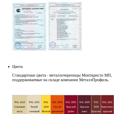
Цвета
Стандартные цвета - металлочерепицы Монткристо МП,
поддерживаемые на складе компании МеталлПрофиль.
RAL 1014
RAL 1015
RAL
RAL 2004
RAL 3003
RAL 3005
RAL
RAL 3011
Слоновая
Легкий
1018
Чистый
Красный
Красное
3009
Коричнево-
кость
слоновый
Желтый
оранжевый
рубин
вино
Красная
красный