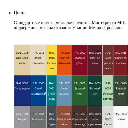
Цвета
Стандартные цвета - металлочерепицы Монткристо МП,
поддерживаемые на складе компании МеталлПрофиль.
RAL 1014
RAL 1015
RAL
RAL 2004
RAL 3003
RAL 3005
RAL
RAL 3011
Слоновая
Легкий
1018
Чистый
Красный
Красное
3009
Коричнево-
кость
слоновый
Желтый
оранжевый
рубин
вино
Красная
красный
цинк
окись
RAL 5002
RAL 5005
RAL
RAL 5024
RAL 6002
RAL 6005
RAL
RAL 6020
Ультрамарин
Синий
5021
Синяя
Зеленый
Зеленый
6019
Зеленый
насыщенный
Синяя
пастель
лист
мох
Зеленая
хром
вода
пастель
RAL 7004
RAL 7005
RAL
RAL 8004
RAL 8017
RAL 8019
RAL
RAL 9003
Серый
Мышиный
7024
Коричневая
Коричневый
Серо-
9002
Белый
Серый
медь
шоколад
коричневый
Серо-