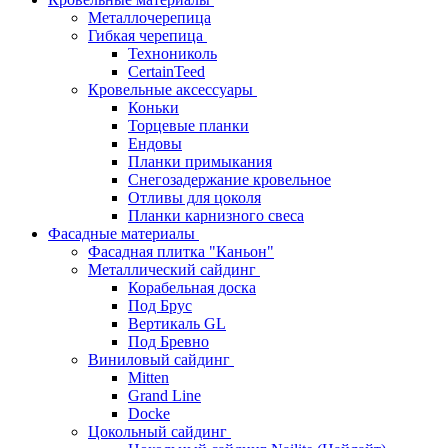
Металлочерепица
Гибкая черепица
Технониколь
CertainTeed
Кровельные аксессуары
Коньки
Торцевые планки
Ендовы
Планки примыкания
Снегозадержание кровельное
Отливы для цоколя
Планки карнизного свеса
Фасадные материалы
Фасадная плитка "Каньон"
Металлический сайдинг
Корабельная доска
Под Брус
Вертикаль GL
Под Бревно
Виниловый сайдинг
Mitten
Grand Line
Docke
Цокольный сайдинг