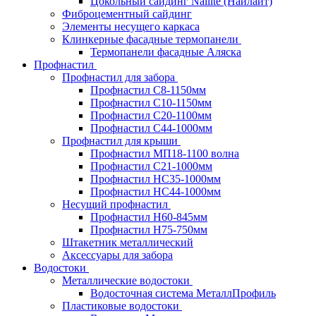
Цокольный сайдинг Nailite (Найлайт)
Фиброцементный сайдинг
Элементы несущего каркаса
Клинкерные фасадные термопанели
Термопанели фасадные Аляска
Профнастил
Профнастил для забора
Профнастил С8-1150мм
Профнастил С10-1150мм
Профнастил С20-1100мм
Профнастил С44-1000мм
Профнастил для крыши
Профнастил МП18-1100 волна
Профнастил С21-1000мм
Профнастил HC35-1000мм
Профнастил НС44-1000мм
Несущий профнастил
Профнастил Н60-845мм
Профнастил H75-750мм
Штакетник металлический
Аксессуары для забора
Водостоки
Металлические водостоки
Водосточная система МеталлПрофиль
Пластиковые водостоки