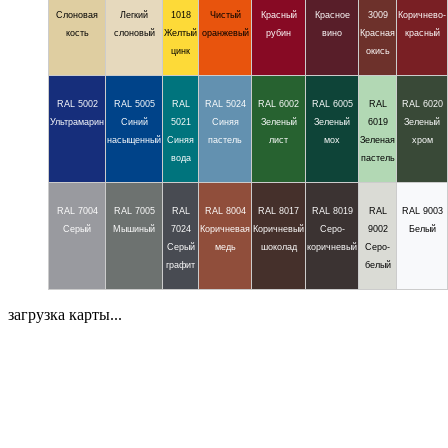
Слоновая
Легкий
1018
Чистый
Красный
Красное
3009
Коричнево-
кость
слоновый
Желтый
оранжевый
рубин
вино
Красная
красный
цинк
окись
RAL 5002
RAL 5005
RAL
RAL 5024
RAL 6002
RAL 6005
RAL
RAL 6020
Ультрамарин
Синий
5021
Синяя
Зеленый
Зеленый
6019
Зеленый
насыщенный
Синяя
пастель
лист
мох
Зеленая
хром
вода
пастель
RAL 7004
RAL 7005
RAL
RAL 8004
RAL 8017
RAL 8019
RAL
RAL 9003
Серый
Мышиный
7024
Коричневая
Коричневый
Серо-
9002
Белый
Серый
медь
шоколад
коричневый
Серо-
графит
белый
загрузка карты...