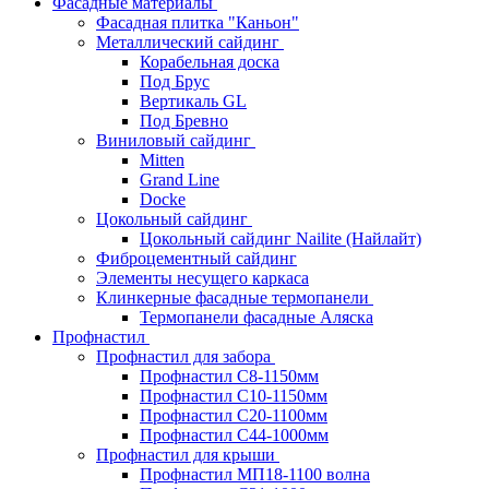
Фасадные материалы
Фасадная плитка "Каньон"
Металлический сайдинг
Корабельная доска
Под Брус
Вертикаль GL
Под Бревно
Виниловый сайдинг
Mitten
Grand Line
Docke
Цокольный сайдинг
Цокольный сайдинг Nailite (Найлайт)
Фиброцементный сайдинг
Элементы несущего каркаса
Клинкерные фасадные термопанели
Термопанели фасадные Аляска
Профнастил
Профнастил для забора
Профнастил С8-1150мм
Профнастил С10-1150мм
Профнастил С20-1100мм
Профнастил С44-1000мм
Профнастил для крыши
Профнастил МП18-1100 волна