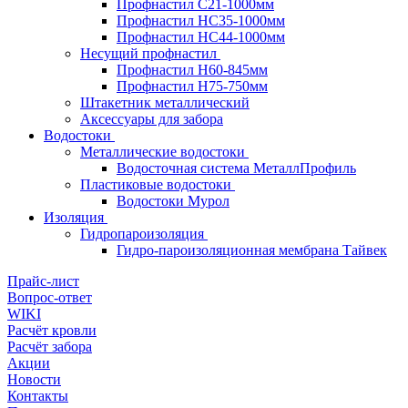
Профнастил С21-1000мм
Профнастил HC35-1000мм
Профнастил НС44-1000мм
Несущий профнастил
Профнастил Н60-845мм
Профнастил H75-750мм
Штакетник металлический
Аксессуары для забора
Водостоки
Металлические водостоки
Водосточная система МеталлПрофиль
Пластиковые водостоки
Водостоки Мурол
Изоляция
Гидропароизоляция
Гидро-пароизоляционная мембрана Тайвек
Прайс-лист
Вопрос-ответ
WIKI
Расчёт кровли
Расчёт забора
Акции
Новости
Контакты