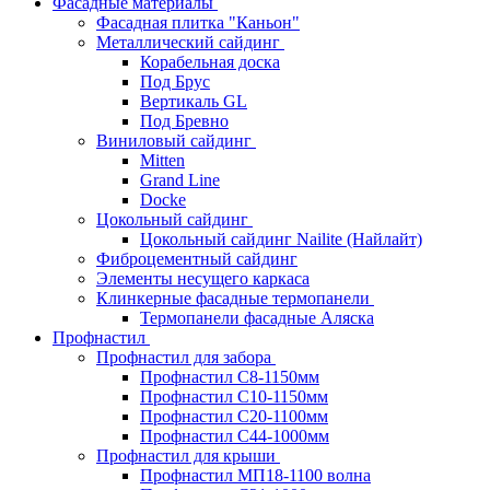
Фасадные материалы
Фасадная плитка "Каньон"
Металлический сайдинг
Корабельная доска
Под Брус
Вертикаль GL
Под Бревно
Виниловый сайдинг
Mitten
Grand Line
Docke
Цокольный сайдинг
Цокольный сайдинг Nailite (Найлайт)
Фиброцементный сайдинг
Элементы несущего каркаса
Клинкерные фасадные термопанели
Термопанели фасадные Аляска
Профнастил
Профнастил для забора
Профнастил С8-1150мм
Профнастил С10-1150мм
Профнастил С20-1100мм
Профнастил С44-1000мм
Профнастил для крыши
Профнастил МП18-1100 волна