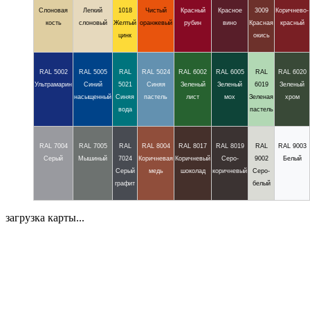
Слоновая
Легкий
1018
Чистый
Красный
Красное
3009
Коричнево-
кость
слоновый
Желтый
оранжевый
рубин
вино
Красная
красный
цинк
окись
RAL 5002
RAL 5005
RAL
RAL 5024
RAL 6002
RAL 6005
RAL
RAL 6020
Ультрамарин
Синий
5021
Синяя
Зеленый
Зеленый
6019
Зеленый
насыщенный
Синяя
пастель
лист
мох
Зеленая
хром
вода
пастель
RAL 7004
RAL 7005
RAL
RAL 8004
RAL 8017
RAL 8019
RAL
RAL 9003
Серый
Мышиный
7024
Коричневая
Коричневый
Серо-
9002
Белый
Серый
медь
шоколад
коричневый
Серо-
графит
белый
загрузка карты...