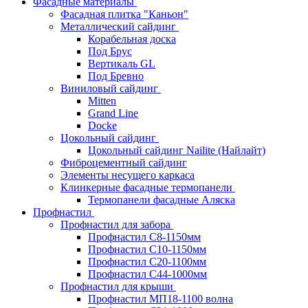
Фасадные материалы
Фасадная плитка "Каньон"
Металлический сайдинг
Корабельная доска
Под Брус
Вертикаль GL
Под Бревно
Виниловый сайдинг
Mitten
Grand Line
Docke
Цокольный сайдинг
Цокольный сайдинг Nailite (Найлайт)
Фиброцементный сайдинг
Элементы несущего каркаса
Клинкерные фасадные термопанели
Термопанели фасадные Аляска
Профнастил
Профнастил для забора
Профнастил С8-1150мм
Профнастил С10-1150мм
Профнастил С20-1100мм
Профнастил С44-1000мм
Профнастил для крыши
Профнастил МП18-1100 волна