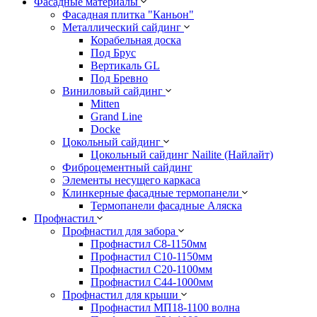
Фасадные материалы
Фасадная плитка "Каньон"
Металлический сайдинг
Корабельная доска
Под Брус
Вертикаль GL
Под Бревно
Виниловый сайдинг
Mitten
Grand Line
Docke
Цокольный сайдинг
Цокольный сайдинг Nailite (Найлайт)
Фиброцементный сайдинг
Элементы несущего каркаса
Клинкерные фасадные термопанели
Термопанели фасадные Аляска
Профнастил
Профнастил для забора
Профнастил С8-1150мм
Профнастил С10-1150мм
Профнастил С20-1100мм
Профнастил С44-1000мм
Профнастил для крыши
Профнастил МП18-1100 волна