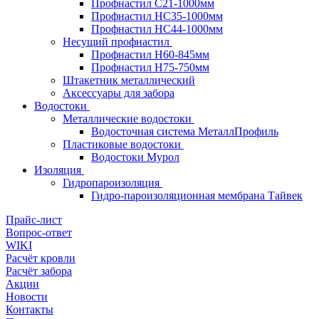
Профнастил С21-1000мм
Профнастил HC35-1000мм
Профнастил НС44-1000мм
Несущий профнастил
Профнастил Н60-845мм
Профнастил H75-750мм
Штакетник металлический
Аксессуары для забора
Водостоки
Металлические водостоки
Водосточная система МеталлПрофиль
Пластиковые водостоки
Водостоки Мурол
Изоляция
Гидропароизоляция
Гидро-пароизоляционная мембрана Тайвек
Прайс-лист
Вопрос-ответ
WIKI
Расчёт кровли
Расчёт забора
Акции
Новости
Контакты