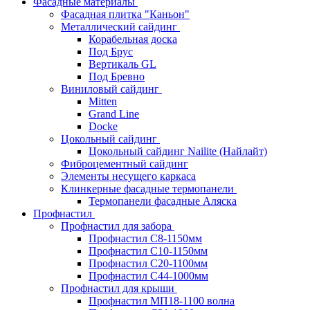
Фасадные материалы
Фасадная плитка "Каньон"
Металлический сайдинг
Корабельная доска
Под Брус
Вертикаль GL
Под Бревно
Виниловый сайдинг
Mitten
Grand Line
Docke
Цокольный сайдинг
Цокольный сайдинг Nailite (Найлайт)
Фиброцементный сайдинг
Элементы несущего каркаса
Клинкерные фасадные термопанели
Термопанели фасадные Аляска
Профнастил
Профнастил для забора
Профнастил С8-1150мм
Профнастил С10-1150мм
Профнастил С20-1100мм
Профнастил С44-1000мм
Профнастил для крыши
Профнастил МП18-1100 волна