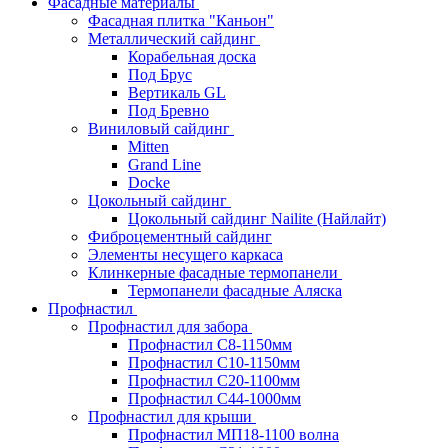
Фасадные материалы
Фасадная плитка "Каньон"
Металлический сайдинг
Корабельная доска
Под Брус
Вертикаль GL
Под Бревно
Виниловый сайдинг
Mitten
Grand Line
Docke
Цокольный сайдинг
Цокольный сайдинг Nailite (Найлайт)
Фиброцементный сайдинг
Элементы несущего каркаса
Клинкерные фасадные термопанели
Термопанели фасадные Аляска
Профнастил
Профнастил для забора
Профнастил С8-1150мм
Профнастил С10-1150мм
Профнастил С20-1100мм
Профнастил С44-1000мм
Профнастил для крыши
Профнастил МП18-1100 волна