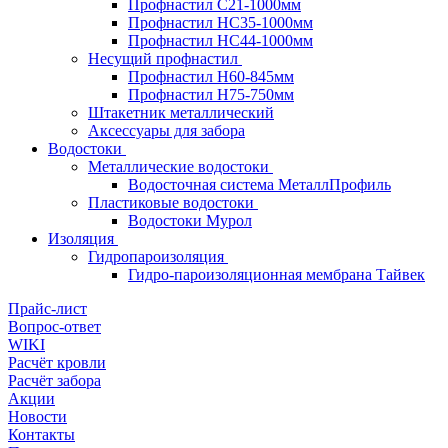
Профнастил С21-1000мм
Профнастил HC35-1000мм
Профнастил НС44-1000мм
Несущий профнастил
Профнастил Н60-845мм
Профнастил H75-750мм
Штакетник металлический
Аксессуары для забора
Водостоки
Металлические водостоки
Водосточная система МеталлПрофиль
Пластиковые водостоки
Водостоки Мурол
Изоляция
Гидропароизоляция
Гидро-пароизоляционная мембрана Тайвек
Прайс-лист
Вопрос-ответ
WIKI
Расчёт кровли
Расчёт забора
Акции
Новости
Контакты