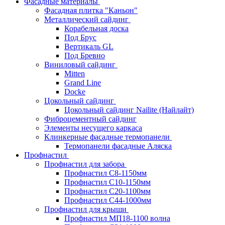
Фасадные материалы
Фасадная плитка "Каньон"
Металлический сайдинг
Корабельная доска
Под Брус
Вертикаль GL
Под Бревно
Виниловый сайдинг
Mitten
Grand Line
Docke
Цокольный сайдинг
Цокольный сайдинг Nailite (Найлайт)
Фиброцементный сайдинг
Элементы несущего каркаса
Клинкерные фасадные термопанели
Термопанели фасадные Аляска
Профнастил
Профнастил для забора
Профнастил С8-1150мм
Профнастил С10-1150мм
Профнастил С20-1100мм
Профнастил С44-1000мм
Профнастил для крыши
Профнастил МП18-1100 волна