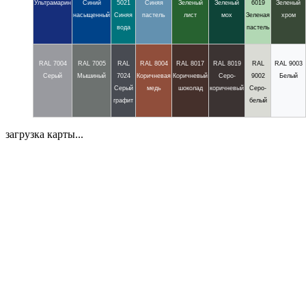
Ультрамарин
Синий
5021
Синяя
Зеленый
Зеленый
6019
Зеленый
насыщенный
Синяя
пастель
лист
мох
Зеленая
хром
вода
пастель
RAL 7004
RAL 7005
RAL
RAL 8004
RAL 8017
RAL 8019
RAL
RAL 9003
Серый
Мышиный
7024
Коричневая
Коричневый
Серо-
9002
Белый
Серый
медь
шоколад
коричневый
Серо-
графит
белый
загрузка карты...