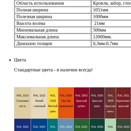
Область использования
Кровля, забор, сте
Полная ширина
1051мм
Полезная ширина
1000мм
Высота волны
21мм
Минимальная длина
500мм
Максимальная длина
12000мм.
Диапазон толщин
0,3мм-0,7мм
Цвета
Стандартные цвета - в наличии всегда!
RAL 1014
RAL 1015
RAL
RAL 2004
RAL 3003
RAL 3005
RAL
RAL 3011
Слоновая
Легкий
1018
Чистый
Красный
Красное
3009
Коричнево-
кость
слоновый
Желтый
оранжевый
рубин
вино
Красная
красный
цинк
окись
RAL 5002
RAL 5005
RAL
RAL 5024
RAL 6002
RAL 6005
RAL
RAL 6020