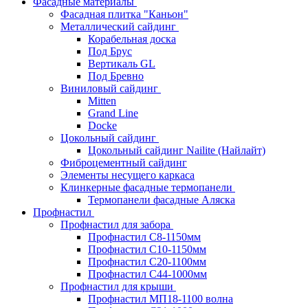
Фасадные материалы
Фасадная плитка "Каньон"
Металлический сайдинг
Корабельная доска
Под Брус
Вертикаль GL
Под Бревно
Виниловый сайдинг
Mitten
Grand Line
Docke
Цокольный сайдинг
Цокольный сайдинг Nailite (Найлайт)
Фиброцементный сайдинг
Элементы несущего каркаса
Клинкерные фасадные термопанели
Термопанели фасадные Аляска
Профнастил
Профнастил для забора
Профнастил С8-1150мм
Профнастил С10-1150мм
Профнастил С20-1100мм
Профнастил С44-1000мм
Профнастил для крыши
Профнастил МП18-1100 волна