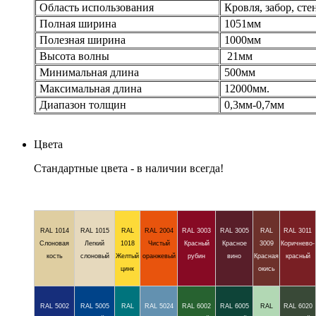
Область использования
Кровля, забор, сте
Полная ширина
1051мм
Полезная ширина
1000мм
Высота волны
21мм
Минимальная длина
500мм
Максимальная длина
12000мм.
Диапазон толщин
0,3мм-0,7мм
Цвета
Стандартные цвета - в наличии всегда!
RAL 1014
RAL 1015
RAL
RAL 2004
RAL 3003
RAL 3005
RAL
RAL 3011
Слоновая
Легкий
1018
Чистый
Красный
Красное
3009
Коричнево-
кость
слоновый
Желтый
оранжевый
рубин
вино
Красная
красный
цинк
окись
RAL 5002
RAL 5005
RAL
RAL 5024
RAL 6002
RAL 6005
RAL
RAL 6020