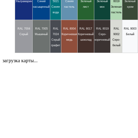
Ультрамарин
Синий
5021
Синяя
Зеленый
Зеленый
6019
Зеленый
насыщенный
Синяя
пастель
лист
мох
Зеленая
хром
вода
пастель
RAL 7004
RAL 7005
RAL
RAL 8004
RAL 8017
RAL 8019
RAL
RAL 9003
Серый
Мышиный
7024
Коричневая
Коричневый
Серо-
9002
Белый
Серый
медь
шоколад
коричневый
Серо-
графит
белый
загрузка карты...