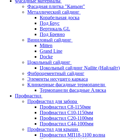
Фасадные материалы
Фасадная плитка "Каньон"
Металлический сайдинг
Корабельная доска
Под Брус
Вертикаль GL
Под Бревно
Виниловый сайдинг
Mitten
Grand Line
Docke
Цокольный сайдинг
Цокольный сайдинг Nailite (Найлайт)
Фиброцементный сайдинг
Элементы несущего каркаса
Клинкерные фасадные термопанели
Термопанели фасадные Аляска
Профнастил
Профнастил для забора
Профнастил С8-1150мм
Профнастил С10-1150мм
Профнастил С20-1100мм
Профнастил С44-1000мм
Профнастил для крыши
Профнастил МП18-1100 волна