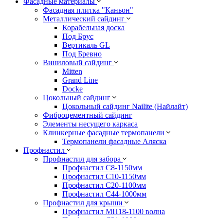
Фасадные материалы
Фасадная плитка "Каньон"
Металлический сайдинг
Корабельная доска
Под Брус
Вертикаль GL
Под Бревно
Виниловый сайдинг
Mitten
Grand Line
Docke
Цокольный сайдинг
Цокольный сайдинг Nailite (Найлайт)
Фиброцементный сайдинг
Элементы несущего каркаса
Клинкерные фасадные термопанели
Термопанели фасадные Аляска
Профнастил
Профнастил для забора
Профнастил С8-1150мм
Профнастил С10-1150мм
Профнастил С20-1100мм
Профнастил С44-1000мм
Профнастил для крыши
Профнастил МП18-1100 волна