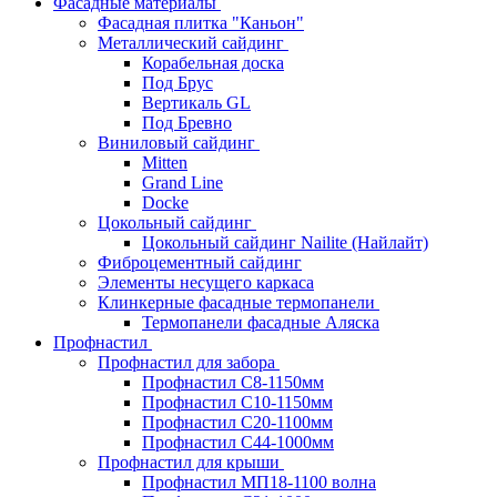
Фасадные материалы
Фасадная плитка "Каньон"
Металлический сайдинг
Корабельная доска
Под Брус
Вертикаль GL
Под Бревно
Виниловый сайдинг
Mitten
Grand Line
Docke
Цокольный сайдинг
Цокольный сайдинг Nailite (Найлайт)
Фиброцементный сайдинг
Элементы несущего каркаса
Клинкерные фасадные термопанели
Термопанели фасадные Аляска
Профнастил
Профнастил для забора
Профнастил С8-1150мм
Профнастил С10-1150мм
Профнастил С20-1100мм
Профнастил С44-1000мм
Профнастил для крыши
Профнастил МП18-1100 волна