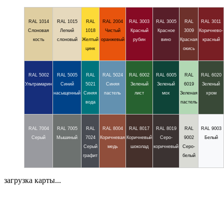
RAL 1014
RAL 1015
RAL
RAL 2004
RAL 3003
RAL 3005
RAL
RAL 3011
Слоновая
Легкий
1018
Чистый
Красный
Красное
3009
Коричнево-
кость
слоновый
Желтый
оранжевый
рубин
вино
Красная
красный
цинк
окись
RAL 5002
RAL 5005
RAL
RAL 5024
RAL 6002
RAL 6005
RAL
RAL 6020
Ультрамарин
Синий
5021
Синяя
Зеленый
Зеленый
6019
Зеленый
насыщенный
Синяя
пастель
лист
мох
Зеленая
хром
вода
пастель
RAL 7004
RAL 7005
RAL
RAL 8004
RAL 8017
RAL 8019
RAL
RAL 9003
Серый
Мышиный
7024
Коричневая
Коричневый
Серо-
9002
Белый
Серый
медь
шоколад
коричневый
Серо-
графит
белый
загрузка карты...