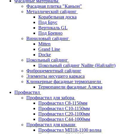
Фасадные материалы
Фасадная плитка "Каньон"
Металлический сайдинг
Корабельная доска
Под Брус
Вертикаль GL
Под Бревно
Виниловый сайдинг
Mitten
Grand Line
Docke
Цокольный сайдинг
Цокольный сайдинг Nailite (Найлайт)
Фиброцементный сайдинг
Элементы несущего каркаса
Клинкерные фасадные термопанели
Термопанели фасадные Аляска
Профнастил
Профнастил для забора
Профнастил С8-1150мм
Профнастил С10-1150мм
Профнастил С20-1100мм
Профнастил С44-1000мм
Профнастил для крыши
Профнастил МП18-1100 волна