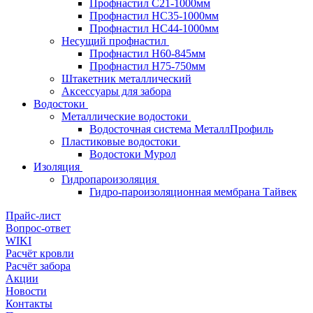
Профнастил С21-1000мм
Профнастил HC35-1000мм
Профнастил НС44-1000мм
Несущий профнастил
Профнастил Н60-845мм
Профнастил H75-750мм
Штакетник металлический
Аксессуары для забора
Водостоки
Металлические водостоки
Водосточная система МеталлПрофиль
Пластиковые водостоки
Водостоки Мурол
Изоляция
Гидропароизоляция
Гидро-пароизоляционная мембрана Тайвек
Прайс-лист
Вопрос-ответ
WIKI
Расчёт кровли
Расчёт забора
Акции
Новости
Контакты